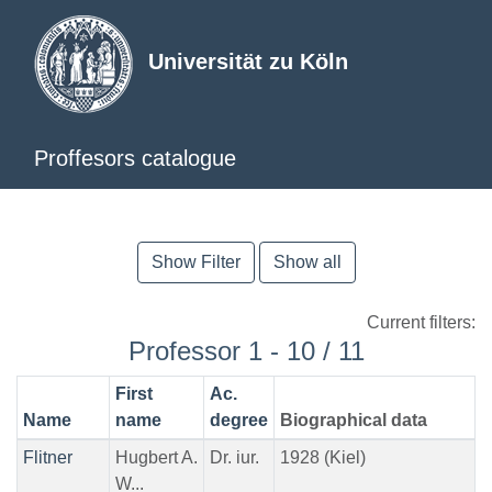
Universität zu Köln
Proffesors catalogue
Show Filter
Show all
Current filters:
Professor 1 - 10 / 11
First
Ac.
Name
name
degree
Biographical data
Flitner
Hugbert A.
Dr. iur.
1928 (Kiel)
W...