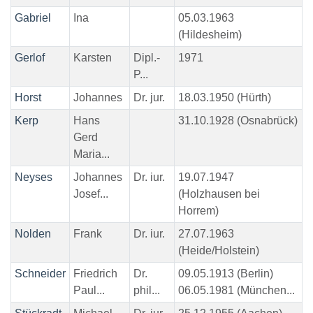
Gabriel
Ina
05.03.1963
(Hildesheim)
Gerlof
Karsten
Dipl.-
1971
P...
Horst
Johannes
Dr. jur.
18.03.1950 (Hürth)
Kerp
Hans
31.10.1928 (Osnabrück)
Gerd
Maria...
Neyses
Johannes
Dr. iur.
19.07.1947
Josef...
(Holzhausen bei
Horrem)
Nolden
Frank
Dr. iur.
27.07.1963
(Heide/Holstein)
Schneider
Friedrich
Dr.
09.05.1913 (Berlin)
Paul...
phil...
06.05.1981 (München...